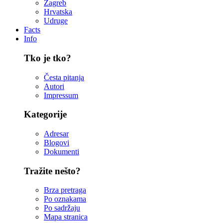
Zagreb
Hrvatska
Udruge
Facts
Info
Tko je tko?
Česta pitanja
Autori
Impressum
Kategorije
Adresar
Blogovi
Dokumenti
Tražite nešto?
Brza pretraga
Po oznakama
Po sadržaju
Mapa stranica