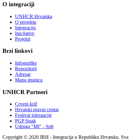
O integraciji
UNHCR Hrvatska
O projektu
Integracija
Inicijative
Projekti
Brzi linkovi
Infografike
Repozitorij
Adresar
Mapa stranica
UNHCR Partneri
Crveni križ
Hrvatski pravni centar
Festival tolerancije
PGP Sisak
Udruga "MI" - Splt
Copyright © 2026 IRH - Integracija u Republiku Hrvatsku. Sva