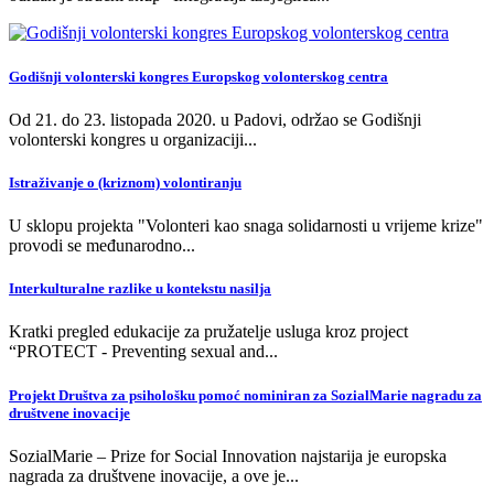
Godišnji volonterski kongres Europskog volonterskog centra
Od 21. do 23. listopada 2020. u Padovi, održao se Godišnji
volonterski kongres u organizaciji
...
Istraživanje o (kriznom) volontiranju
U sklopu projekta "Volonteri kao snaga solidarnosti u vrijeme krize"
provodi se međunarodno
...
Interkulturalne razlike u kontekstu nasilja
Kratki pregled edukacije za pružatelje usluga kroz project
“PROTECT - Preventing sexual and
...
Projekt Društva za psihološku pomoć nominiran za SozialMarie nagradu za
društvene inovacije
SozialMarie – Prize for Social Innovation najstarija je europska
nagrada za društvene inovacije, a ove je
...