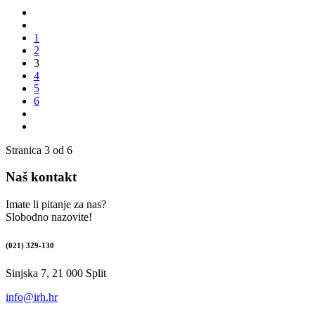
1
2
3
4
5
6
Stranica 3 od 6
Naš kontakt
Imate li pitanje za nas?
Slobodno nazovite!
(021) 329-130
Sinjska 7, 21 000 Split
info@irh.hr