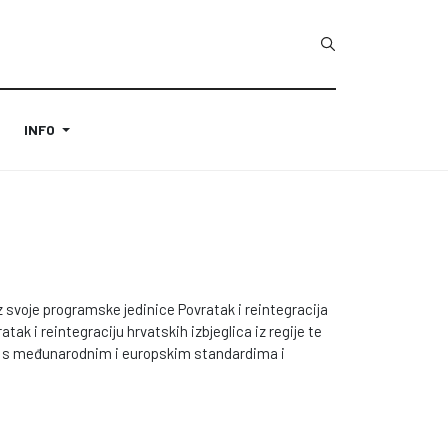
INFO
z svoje programske jedinice Povratak i reintegracija
atak i reintegraciju hrvatskih izbjeglica iz regije te
du s međunarodnim i europskim standardima i