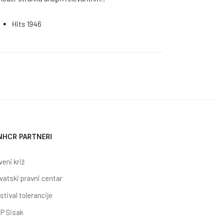
Hits
1946
NHCR PARTNERI
veni križ
vatski pravni centar
stival tolerancije
P Sisak