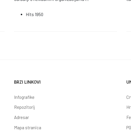
Hits
1950
BRZI LINKOVI
U
Infografike
Cr
Repozitorij
Hr
Adresar
Fe
Mapa stranica
PG