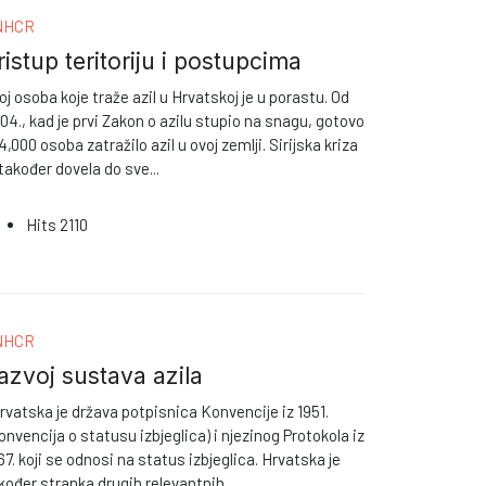
NHCR
ristup teritoriju i postupcima
oj osoba koje traže azil u Hrvatskoj je u porastu. Od
04., kad je prvi Zakon o azilu stupio na snagu, gotovo
 4,000 osoba zatražilo azil u ovoj zemlji. Sirijska kriza
 također dovela do sve
...
Hits
2110
NHCR
azvoj sustava azila
vatska je država potpisnica Konvencije iz 1951.
onvencija o statusu izbjeglica) i njezinog Protokola iz
67. koji se odnosi na status izbjeglica. Hrvatska je
kođer stranka drugih relevantnih
...