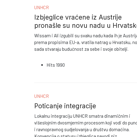
UNHCR
Izbjeglice vraćene iz Austrije
pronašle su novu nadu u Hrvatsk
Wissam i Ali izgubili su svaku nadu kada ih je Austrij
prema propisima EU-a, vratila natrag u Hrvatsku, n
sada stvaraju budućnost za sebe i svoje obitelji.
Hits
1990
UNHCR
Poticanje integracije
Lokalnu integraciju UNHCR smatra dinamičnim i
višeslojnim dvosmjernim procesom koji vodi do pun
i ravnopravnog sudjelovanja u društvu domaćina.
Konvencija o statusu izbjeglica navodi niz
...