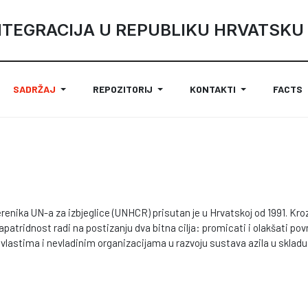
NTEGRACIJA U REPUBLIKU HRVATSKU
SADRŽAJ
REPOZITORIJ
KONTAKTI
FACTS
renika UN-a za izbjeglice (UNHCR) prisutan je u Hrvatskoj od 1991. Kro
i apatridnost radi na postizanju dva bitna cilja: promicati i olakšati povr
vlastima i nevladinim organizacijama u razvoju sustava azila u skla