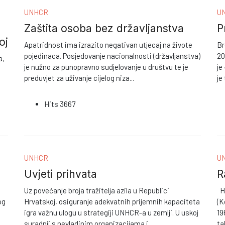
UNHCR
U
Zaštita osoba bez državljanstva
P
oj
Apatridnost ima izrazito negativan utjecaj na živote
Br
pojedinaca. Posjedovanje nacionalnosti (državljanstva)
20
a,
je nužno za punopravno sudjelovanje u društvu te je
je
o
preduvjet za uživanje cijelog niza
...
je
Hits
3667
UNHCR
U
Uvjeti prihvata
R
Uz povećanje broja tražitelja azila u Republici
Hr
og
Hrvatskoj, osiguranje adekvatnih prijemnih kapaciteta
(K
igra važnu ulogu u strategiji UNHCR-a u zemlji. U uskoj
19
suradnji s nevladinim organizacijama i
...
ta