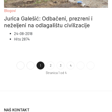
Blogovi
Jurica Galešić: Odbačeni, prezreni i
neželjeni na odlagalištu civilizacije
24-08-2018
Hits
2874
1
2
3
4
Stranica 1 od 4
NAŠ KONTAKT