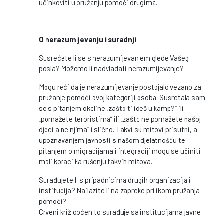
učinkoviti u pružanju pomoći drugima.
O nerazumijevanju i suradnji
Susrećete li se s nerazumijevanjem glede Vašeg
posla? Možemo li nadvladati nerazumijevanje?
Mogu reći da je nerazumijevanje postojalo vezano za
pružanje pomoći ovoj kategoriji osoba. Susretala sam
se s pitanjem okoline „zašto ti ideš u kamp?“ ili
„pomažete teroristima“ ili „zašto ne pomažete našoj
djeci a ne njima“ i slično. Takvi su mitovi prisutni, a
upoznavanjem javnosti s našom djelatnošću te
pitanjem o migracijama i integraciji mogu se učiniti
mali koraci ka rušenju takvih mitova.
Surađujete li s pripadnicima drugih organizacija i
institucija? Nailazite li na zapreke prilikom pružanja
pomoći?
Crveni križ općenito surađuje sa institucijama javne