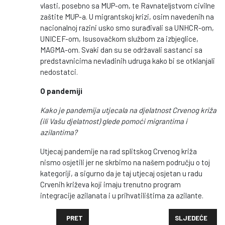
vlasti, posebno sa MUP-om, te Ravnateljstvom civilne
zaštite MUP-a. U migrantskoj krizi, osim navedenih na
nacionalnoj razini usko smo surađivali sa UNHCR-om,
UNICEF-om, Isusovačkom službom za izbjeglice,
MAGMA-om. Svaki dan su se održavali sastanci sa
predstavnicima nevladinih udruga kako bi se otklanjali
nedostatci.
O pandemiji
Kako je pandemija utjecala na djelatnost Crvenog križa
(ili Vašu djelatnost) glede pomoći migrantima i
azilantima?
Utjecaj pandemije na rad splitskog Crvenog križa
nismo osjetili jer ne skrbimo na našem području o toj
kategoriji, a sigurno da je taj utjecaj osjetan u radu
Crvenih križeva koji imaju trenutno program
integracije azilanata i u prihvatilištima za azilante.
PRETHODNI ČLANAK: SPLIT - POTENCIJAL GRADA Z
SLJEDEĆI ČLANA
PRET
SLJEDEĆE