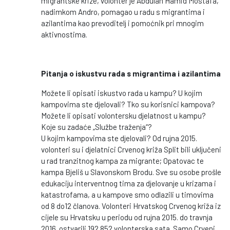
migrantske krize, volonter je Abdulah Hamid Mostafa,
nadimkom Andro, pomagao u radu s migrantima i
azilantima kao prevoditelj i pomoćnik pri mnogim
aktivnostima.
Pitanja o iskustvu rada s migrantima i azilantima
Možete li opisati iskustvo rada u kampu? U kojim
kampovima ste djelovali? Tko su korisnici kampova?
Možete li opisati volontersku djelatnost u kampu?
Koje su zadaće „Službe traženja“?
U kojim kampovima ste djelovali? Od rujna 2015.
volonteri su i djelatnici Crvenog križa Split bili uključeni
u rad tranzitnog kampa za migrante; Opatovac te
kampa Bjeliš u Slavonskom Brodu. Sve su osobe prošle
edukaciju interventnog tima za djelovanje u krizama i
katastrofama, a u kampove smo odlazili u timovima
od 8 do12 članova. Volonteri Hrvatskog Crvenog križa iz
cijele su Hrvatsku u periodu od rujna 2015. do travnja
2016. ostvarili 192 852 volonterska sata. Samo Crveni