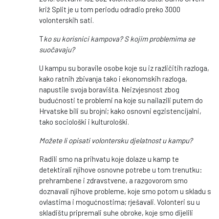
križ Split je u tom periodu odradio preko 3000
volonterskih sati.
T
ko su korisnici kampova? S kojim problemima se
suočavaju?
U kampu su boravile osobe koje su iz različitih razloga,
kako ratnih zbivanja tako i ekonomskih razloga,
napustile svoja boravišta. Neizvjesnost zbog
budućnosti te problemi na koje su nailazili putem do
Hrvatske bili su brojni; kako osnovni egzistencijalni,
tako sociološki i kulturološki.
Možete li opisati volontersku djelatnost u kampu?
Radili smo na prihvatu koje dolaze u kamp te
detektirali njihove osnovne potrebe u tom trenutku:
prehrambene i zdravstvene, a razgovorom smo
doznavali njihove probleme, koje smo potom u skladu s
ovlastima i mogućnostima; rješavali. Volonteri su u
skladištu pripremali suhe obroke, koje smo dijelili