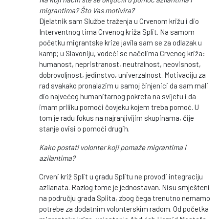
migrantima? Što Vas motivira?
Djelatnik sam Službe traženja u Crvenom križu i dio
Interventnog tima Crvenog križa Split. Na samom
početku migrantske krize javila sam se za odlazak u
kamp; u Slavoniju, vodeći se načelima Crvenog križa:
humanost, nepristranost, neutralnost, neovisnost,
dobrovoljnost, jedinstvo, univerzalnost. Motivaciju za
rad svakako pronalazim u samoj činjenici da sam mali
dio najvećeg humanitarnog pokreta na svijetu i da
imam priliku pomoći čovjeku kojem treba pomoć. U
tom je radu fokus na najranjivijim skupinama, čije
stanje ovisi o pomoći drugih.
Kako postati volonter koji pomaže migrantima i
azilantima?
Crveni križ Split u gradu Splitu ne provodi integraciju
azilanata. Razlog tome je jednostavan. Nisu smješteni
na području grada Splita, zbog čega trenutno nemamo
potrebe za dodatnim volonterskim radom. Od početka