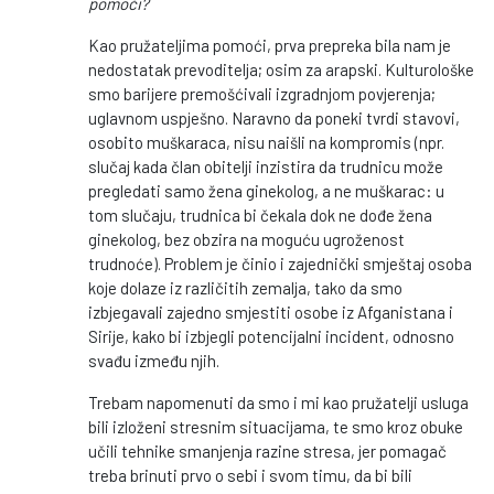
pomoći?
Kao pružateljima pomoći, prva prepreka bila nam je
nedostatak prevoditelja; osim za arapski. Kulturološke
smo barijere premošćivali izgradnjom povjerenja;
uglavnom uspješno. Naravno da poneki tvrdi stavovi,
osobito muškaraca, nisu naišli na kompromis (npr.
slučaj kada član obitelji inzistira da trudnicu može
pregledati samo žena ginekolog, a ne muškarac: u
tom slučaju, trudnica bi čekala dok ne dođe žena
ginekolog, bez obzira na moguću ugroženost
trudnoće). Problem je činio i zajednički smještaj osoba
koje dolaze iz različitih zemalja, tako da smo
izbjegavali zajedno smjestiti osobe iz Afganistana i
Sirije, kako bi izbjegli potencijalni incident, odnosno
svađu između njih.
Trebam napomenuti da smo i mi kao pružatelji usluga
bili izloženi stresnim situacijama, te smo kroz obuke
učili tehnike smanjenja razine stresa, jer pomagač
treba brinuti prvo o sebi i svom timu, da bi bili