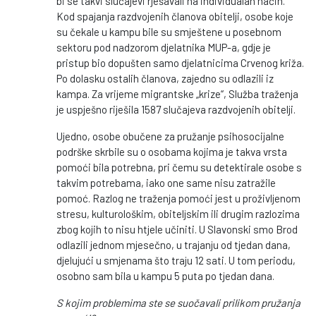
bi se takvi slučajevi rješavali na individualan način.
Kod spajanja razdvojenih članova obitelji, osobe koje
su čekale u kampu bile su smještene u posebnom
sektoru pod nadzorom djelatnika MUP-a, gdje je
pristup bio dopušten samo djelatnicima Crvenog križa.
Po dolasku ostalih članova, zajedno su odlazili iz
kampa. Za vrijeme migrantske „krize“, Služba traženja
je uspješno riješila 1587 slučajeva razdvojenih obitelji.
Ujedno, osobe obučene za pružanje psihosocijalne
podrške skrbile su o osobama kojima je takva vrsta
pomoći bila potrebna, pri čemu su detektirale osobe s
takvim potrebama, iako one same nisu zatražile
pomoć. Razlog ne traženja pomoći jest u proživljenom
stresu, kulturološkim, obiteljskim ili drugim razlozima
zbog kojih to nisu htjele učiniti. U Slavonski smo Brod
odlazili jednom mjesečno, u trajanju od tjedan dana,
djelujući u smjenama što traju 12 sati. U tom periodu,
osobno sam bila u kampu 5 puta po tjedan dana.
S kojim problemima ste se suočavali prilikom pružanja