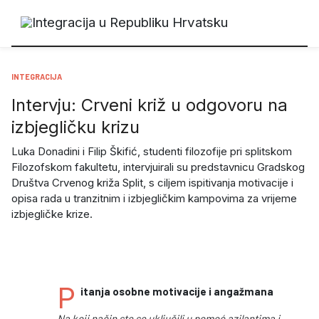
INTEGRACIJA
Intervju: Crveni križ u odgovoru na
izbjegličku krizu
Luka Donadini i Filip Škifić, studenti filozofije pri splitskom
Filozofskom fakultetu, intervjuirali su predstavnicu Gradskog
Društva Crvenog križa Split, s ciljem ispitivanja motivacije i
opisa rada u tranzitnim i izbjegličkim kampovima za vrijeme
izbjegličke krize.
P
itanja osobne motivacije i angažmana
Na koji način ste se uključili u pomoć azilantima i