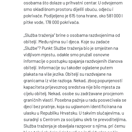
osobama što dolaze u prihvatni centar. U odvojenom
smo skladišnom prostoru dijelili obuću, odjeću i
pokrivače. Podijeljeno je 615 tona hrane, oko 581 000 l
pitke vode, 178 000 pokrivača.
„Služba traženja“ brine o osobama razdvojenima od
obitelji. Među njima su i djeca. Koje su zadaće
„Službe“? Punkt Službe traženja bio je smješten na
vidljivom mjestu, odakle smo pružali osnovne
informacije o postupku spajanja razdvojenih članova
obitelji. Informacije su također oglašene putem
plakata na više jezika. Obitelji su razdvajane na
granicama iz više razloga. Nekad, zbog popunjenosti
kapaciteta prijevoznog sredstva nije bilo mjesta za
cijelu obitelj. Nekad, osobe su zadržavane procjenom
graničnih vlasti. Posebna pažnja u radu posvećivala se
djeci bez pratnje, koja su uglavnom identificirana na
ulasku u Republiku Hrvatsku. U takvim slučajevima, u
suradnji s Centrom za socijalnu skrb te prevoditeljima,
Služba traženja je obavljala razgovor s njima, pri čemu