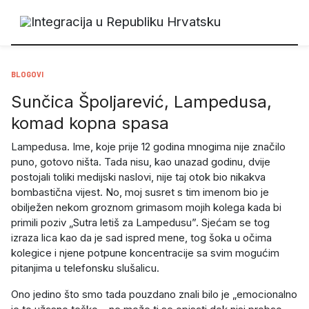
BLOGOVI
Sunčica Špoljarević, Lampedusa,
komad kopna spasa
Lampedusa. Ime, koje prije 12 godina mnogima nije značilo
puno, gotovo ništa. Tada nisu, kao unazad godinu, dvije
postojali toliki medijski naslovi, nije taj otok bio nikakva
bombastična vijest. No, moj susret s tim imenom bio je
obilježen nekom groznom grimasom mojih kolega kada bi
primili poziv „Sutra letiš za Lampedusu”. Sjećam se tog
izraza lica kao da je sad ispred mene, tog šoka u očima
kolegice i njene potpune koncentracije sa svim mogućim
pitanjima u telefonsku slušalicu.
Ono jedino što smo tada pouzdano znali bilo je „emocionalno