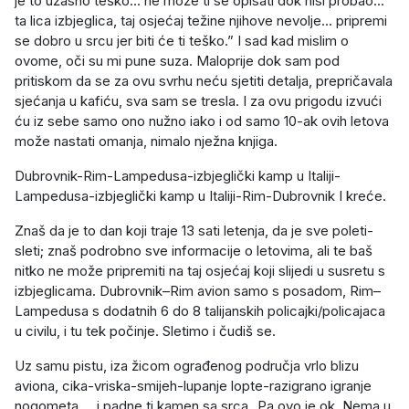
je to užasno teško... ne može ti se opisati dok nisi probao...
ta lica izbjeglica, taj osjećaj težine njihove nevolje... pripremi
se dobro u srcu jer biti će ti teško.” I sad kad mislim o
ovome, oči su mi pune suza. Maloprije dok sam pod
pritiskom da se za ovu svrhu neću sjetiti detalja, prepričavala
sjećanja u kafiću, sva sam se tresla. I za ovu prigodu izvući
ću iz sebe samo ono nužno iako i od samo 10-ak ovih letova
može nastati omanja, nimalo nježna knjiga.
Dubrovnik-Rim-Lampedusa-izbjeglički kamp u Italiji-
Lampedusa-izbjeglički kamp u Italiji-Rim-Dubrovnik I kreće.
Znaš da je to dan koji traje 13 sati letenja, da je sve poleti-
sleti; znaš podrobno sve informacije o letovima, ali te baš
nitko ne može pripremiti na taj osjećaj koji slijedi u susretu s
izbjeglicama. Dubrovnik–Rim avion samo s posadom, Rim–
Lampedusa s dodatnih 6 do 8 talijanskih policajki/policajaca
u civilu, i tu tek počinje. Sletimo i čudiš se.
Uz samu pistu, iza žicom ograđenog područja vrlo blizu
aviona, cika-vriska-smijeh-lupanje lopte-razigrano igranje
nogometa.....i padne ti kamen sa srca „Pa ovo je ok. Nema u