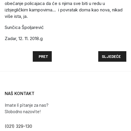
obećanje policajaca da će s njima sve biti u redu u
izbjegličkim kampovima... i povratak doma kao nova, nikad
više ista, ja.
Sunčica Špoljarević
Zadar, 12. 11. 2018.g
PRETHODNI ČLANAK: HRVOJE JURIĆ: FILOZOFIJA IZ
SLJEDEĆI ČLAN
PRET
SLJEDEĆE
NAŠ KONTAKT
Imate li pitanje za nas?
Slobodno nazovite!
(021) 329-130