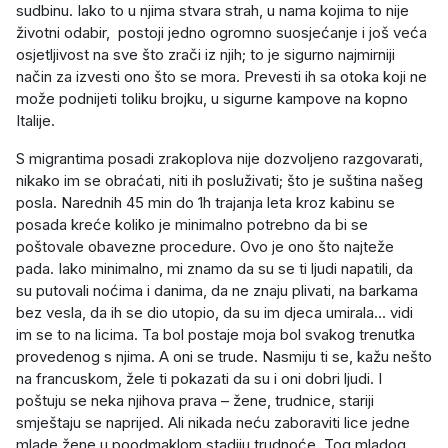
sudbinu. Iako to u njima stvara strah, u nama kojima to nije
životni odabir, postoji jedno ogromno suosjećanje i još veća
osjetljivost na sve što zrači iz njih; to je sigurno najmirniji
način za izvesti ono što se mora. Prevesti ih sa otoka koji ne
može podnijeti toliku brojku, u sigurne kampove na kopno
Italije.
S migrantima posadi zrakoplova nije dozvoljeno razgovarati,
nikako im se obraćati, niti ih posluživati; što je suština našeg
posla. Narednih 45 min do 1h trajanja leta kroz kabinu se
posada kreće koliko je minimalno potrebno da bi se
poštovale obavezne procedure. Ovo je ono što najteže
pada. Iako minimalno, mi znamo da su se ti ljudi napatili, da
su putovali noćima i danima, da ne znaju plivati, na barkama
bez vesla, da ih se dio utopio, da su im djeca umirala... vidi
im se to na licima. Ta bol postaje moja bol svakog trenutka
provedenog s njima. A oni se trude. Nasmiju ti se, kažu nešto
na francuskom, žele ti pokazati da su i oni dobri ljudi. I
poštuju se neka njihova prava – žene, trudnice, stariji
smještaju se naprijed. Ali nikada neću zaboraviti lice jedne
mlade žene u poodmaklom stadiju trudnoće. Tog mladog