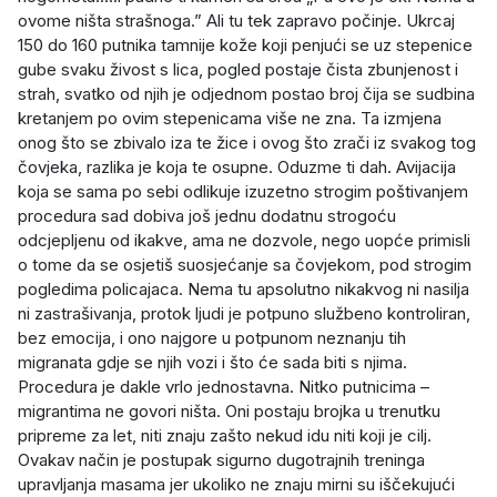
ovome ništa strašnoga.” Ali tu tek zapravo počinje. Ukrcaj
150 do 160 putnika tamnije kože koji penjući se uz stepenice
gube svaku živost s lica, pogled postaje čista zbunjenost i
strah, svatko od njih je odjednom postao broj čija se sudbina
kretanjem po ovim stepenicama više ne zna. Ta izmjena
onog što se zbivalo iza te žice i ovog što zrači iz svakog tog
čovjeka, razlika je koja te osupne. Oduzme ti dah. Avijacija
koja se sama po sebi odlikuje izuzetno strogim poštivanjem
procedura sad dobiva još jednu dodatnu strogoću
odcjepljenu od ikakve, ama ne dozvole, nego uopće primisli
o tome da se osjetiš suosjećanje sa čovjekom, pod strogim
pogledima policajaca. Nema tu apsolutno nikakvog ni nasilja
ni zastrašivanja, protok ljudi je potpuno službeno kontroliran,
bez emocija, i ono najgore u potpunom neznanju tih
migranata gdje se njih vozi i što će sada biti s njima.
Procedura je dakle vrlo jednostavna. Nitko putnicima –
migrantima ne govori ništa. Oni postaju brojka u trenutku
pripreme za let, niti znaju zašto nekud idu niti koji je cilj.
Ovakav način je postupak sigurno dugotrajnih treninga
upravljanja masama jer ukoliko ne znaju mirni su iščekujući