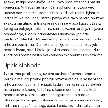
(dakle, manje nego inače) jer su ovo problematični i nasilni
pojedinci. Ni traga nije bilo ničem od spomenutoga već
upravo sav isti strah i nemoć kao i kod svih ranije. Njima je
jedina muka, bol, očaj, strah i patnja koja tako nemilo obuzme
svakog prisutnog; istinska jeza da ih se vraća kući u užas iz
kojeg su pobjegli, nekima i na smrtnu kaznu, prebijanja, javna
sramoćenja, ili da ih jednostavno i doslovno „pojede
pustinja”. „Nestali”. Mi nemamo pojma što se njima događa u
njihovim zemljama. Domovinama. Sjetimo se samo uvijek
sebe, Hrvata, rata, i koliko je svijet znao istinu o nama. Nula.
U odnosu prema našim svakodnevnim hororima i osjećajima.
Ipak sloboda
I zato, već pri slijetanju, uz svo strahopoštovanje prema
policajcima, oni polako počinju razaznavati da ih se ne vraća
njihovim domovima. Trenutak kada im se kaže da su sletjeli
na talijansko kopno, ta težina s kojom ćemo mi otići kući
rasplinula se iz zraka. Oni su na sigurnom. To njihovo
olakšanje, ti osmijesi i zahvale na raznim jezicima po izlasku;
jedini su i najveći dar toga dana. I onda još jedna takva ruta,