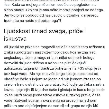
lica. Kada se moj ograničeni um suočio sa pogledom na
njeno stanje u kojem je ona očito morala pobjeći od nečega.
Jer tko bi se pobogu od nas usudio u otprilike 7. mjesecu
trudnoće na nešto od opisanoga?!
Ljudskost iznad svega, priče i
iskustva
Ali ljudski se prkos ne mogavši se više nositi s tom težinom u
zraku suprotstavi i najstrožem policajcu koji ne zna riječ
engleskoga. Jer ne mogu ni ja, ni nitko od mojih kolega
dozvoliti da ljude držimo u avionu na pisti čekajući
autorizaciju talijanskih vlasti za polijetanje na +35 stupnjeva
bez kapi vode. Ma nije me više briga koja je opasnost od
plastične čaše s kojom se jedan od njih jednom izrezao po
cijelom tijelu u strahu da ga vraćaju kući gdje ga čeka smrtna
kazna. I pije njih 15 iz jedne čaše i gledaju te kao u boga kada
im se pruži samo jedna takva osnova ljudskog prava, čaša
vode. Zatvorili su nam i sva sjenila na prozorima jednom
prilikom pod objašnjenjem da sad slijedi grupa od njih 140