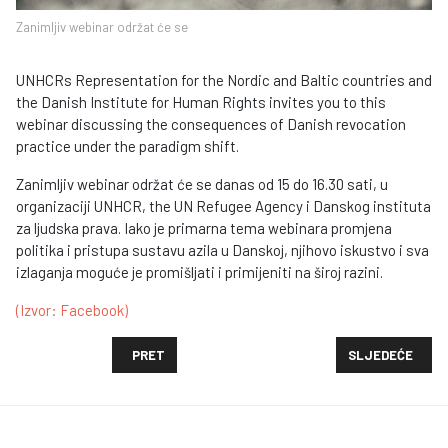
Zanimljiv webinar održat će se
UNHCRs Representation for the Nordic and Baltic countries and
the Danish Institute for Human Rights invites you to this
webinar discussing the consequences of Danish revocation
practice under the paradigm shift.
Zanimljiv webinar održat će se danas od 15 do 16.30 sati, u
organizaciji UNHCR, the UN Refugee Agency i Danskog instituta
za ljudska prava. Iako je primarna tema webinara promjena
politika i pristupa sustavu azila u Danskoj, njihovo iskustvo i sva
izlaganja moguće je promišljati i primijeniti na široj razini.
(Izvor: Facebook)
PRETHODNI ČLANAK: TRAŽITI AZIL U HRVATSKOJ - 
SLJEDEĆI ČLAN
PRET
SLJEDEĆE