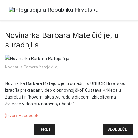
Novinarka Barbara Matejčić je, u
suradnji s
Novinarka Barbara Matejčić je,
Novinarka Barbara Matejčić je, u suradnji s UNHCR Hrvatska,
izradila prekrasan video o osnovnoj školi Gustava Krkleca u
Zagrebu i njihovom iskustvu rada s djecom izbjeglicama.
Zvijezde videa su, naravno, učenici.
(Izvor: Facebook)
PRETHODNI ČLANAK: UNDERSTANDING DENMARKS PA
SLJEDEĆI ČLANA
PRET
SLJEDEĆE