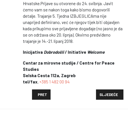
Hrvatske.Prijave su otvorene do 24. svibnja. Javit
ćemo vam se nakon toga kako bismo dogovorili
detalje. Trajanje 5. Tjedna IZBJEGLICAma nije
unaprijed definirano, već će njegov tijek biti objavljen
kada prikupimo sve prijavljene događaje (no jasno je da
se on održava oko 20. lipnja). Okvirno predviđeno
trajanje je 14.-21. lipanj 2018.
Inicijativa
Dobrodošli
/ Initiative
Welcome
Centar za mirovne studije / Centre for Peace
Studies
Selska Cesta 112a, Zagreb
tel/fax.
+385 1 482 00 94
PRETHODNI ČLANAK: INTEGRACIJA U LOKALNOJ ZAJE
SLJEDEĆI ČLANA
PRET
SLJEDEĆE