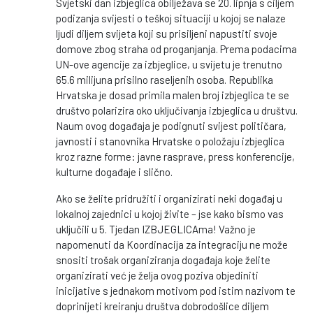
Svjetski dan izbjeglica obilježava se 20. lipnja s ciljem
podizanja svijesti o teškoj situaciji u kojoj se nalaze
ljudi diljem svijeta koji su prisiljeni napustiti svoje
domove zbog straha od proganjanja. Prema podacima
UN-ove agencije za izbjeglice, u svijetu je trenutno
65.6 milijuna prisilno raseljenih osoba. Republika
Hrvatska je dosad primila malen broj izbjeglica te se
društvo polarizira oko uključivanja izbjeglica u društvu.
Naum ovog događaja je podignuti svijest političara,
javnosti i stanovnika Hrvatske o položaju izbjeglica
kroz razne forme: javne rasprave, press konferencije,
kulturne događaje i slično.
Ako se želite pridružiti i organizirati neki događaj u
lokalnoj zajednici u kojoj živite – jse kako bismo vas
uključili u 5. Tjedan IZBJEGLICAma! Važno je
napomenuti da Koordinacija za integraciju ne može
snositi trošak organiziranja događaja koje želite
organizirati već je želja ovog poziva objediniti
inicijative s jednakom motivom pod istim nazivom te
doprinijeti kreiranju društva dobrodošlice diljem