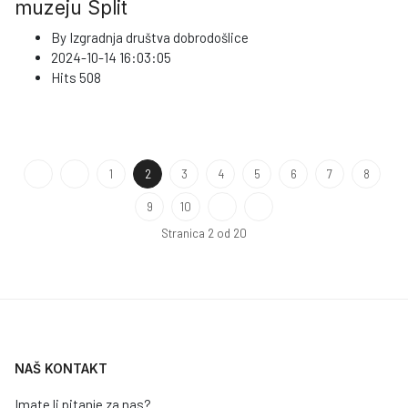
muzeju Split
By
Izgradnja društva dobrodošlice
2024-10-14 16:03:05
Hits
508
1
2
3
4
5
6
7
8
9
10
Stranica 2 od 20
NAŠ KONTAKT
Imate li pitanje za nas?