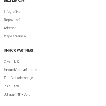
BRZI LINKOVI
Infografike
Repozitorij
Adresar
Mapa stranica
UNHCR PARTNERI
Crveni križ
Hrvatski pravni centar
Festival tolerancije
PGP Sisak
Udruga "MI" - Splt