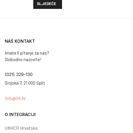
SLJEDEĆI ČLANAK: STANJE S IZBJEGLICAMA IZ UK
SLJEDEĆE
NAŠ KONTAKT
Imate li pitanje za nas?
Slobodno nazovite!
(021) 329-130
Sinjska 7, 21 000 Split
info@irh.hr
O INTEGRACIJI
UNHCR Hrvatska