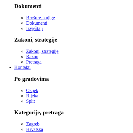
Dokumenti
Brošure, knjige
Dokumenti
Izvještaji
Zakoni, strategije
Zakoni, strategije
Razno
Pretraga
Kontakti
Po gradovima
Osijek
Rijeka
Split
Kategorije, pretraga
Zagreb
Hrvatska