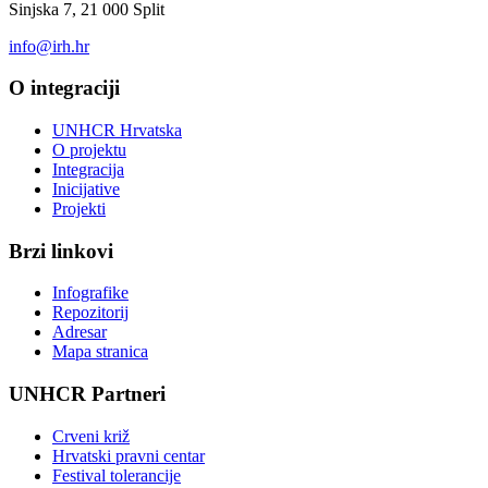
Sinjska 7, 21 000 Split
info@irh.hr
O integraciji
UNHCR Hrvatska
O projektu
Integracija
Inicijative
Projekti
Brzi linkovi
Infografike
Repozitorij
Adresar
Mapa stranica
UNHCR Partneri
Crveni križ
Hrvatski pravni centar
Festival tolerancije