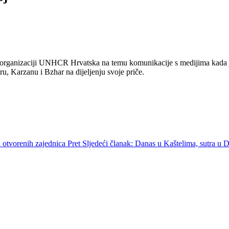
u organizaciji UNHCR Hrvatska na temu komunikacije s medijima kada je i
u, Karzanu i Bzhar na dijeljenju svoje priče.
ja otvorenih zajednica
Pret
Sljedeći članak: Danas u Kaštelima, sutra u