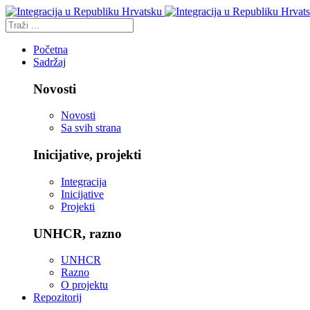
Početna
Sadržaj
Novosti
Novosti
Sa svih strana
Inicijative, projekti
Integracija
Inicijative
Projekti
UNHCR, razno
UNHCR
Razno
O projektu
Repozitorij