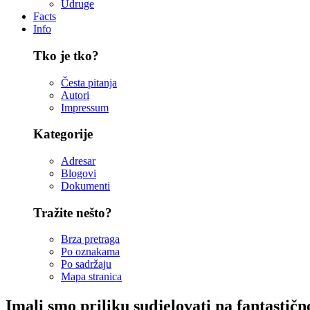
Udruge
Facts
Info
Tko je tko?
Česta pitanja
Autori
Impressum
Kategorije
Adresar
Blogovi
Dokumenti
Tražite nešto?
Brza pretraga
Po oznakama
Po sadržaju
Mapa stranica
Imali smo priliku sudjelovati na fantastičn