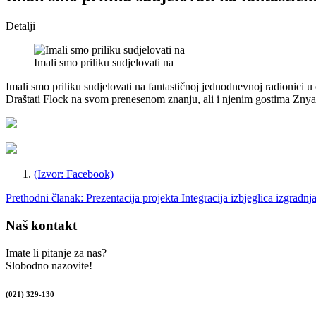
Detalji
Imali smo priliku sudjelovati na
Imali smo priliku sudjelovati na fantastičnoj jednodnevnoj radionici 
Draštati Flock na svom prenesenom znanju, ali i njenim gostima Znyar
(Izvor: Facebook)
Prethodni članak: Prezentacija projekta Integracija izbjeglica izgradn
Naš kontakt
Imate li pitanje za nas?
Slobodno nazovite!
(021) 329-130