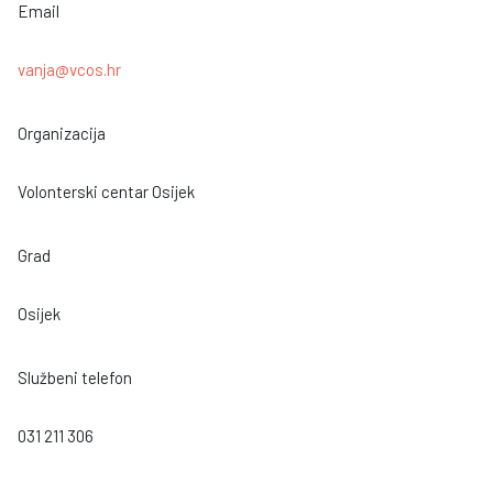
Email
vanja@vcos.hr
Organizacija
Volonterski centar Osijek
Grad
Osijek
Službeni telefon
031 211 306