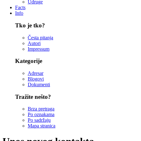
Udruge
Facts
Info
Tko je tko?
Česta pitanja
Autori
Impressum
Kategorije
Adresar
Blogovi
Dokumenti
Tražite nešto?
Brza pretraga
Po oznakama
Po sadržaju
Mapa stranica