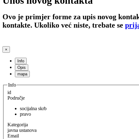
Unos novog kontakta
Ovo je primjer forme za upis novog kontak
kontakte. Ukoliko već niste, trebate se
prij
×
Info
Opis
mapa
Info
id
Područje
socijalna skrb
pravo
Kategorija
javna ustanova
Email