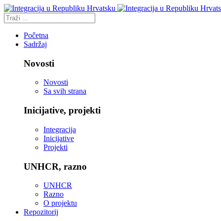
Početna
Sadržaj
Novosti
Novosti
Sa svih strana
Inicijative, projekti
Integracija
Inicijative
Projekti
UNHCR, razno
UNHCR
Razno
O projektu
Repozitorij