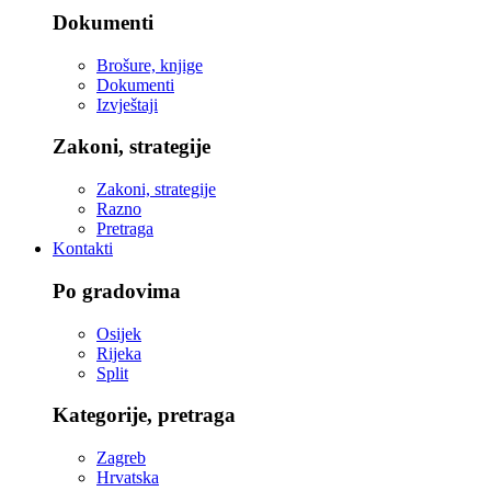
Dokumenti
Brošure, knjige
Dokumenti
Izvještaji
Zakoni, strategije
Zakoni, strategije
Razno
Pretraga
Kontakti
Po gradovima
Osijek
Rijeka
Split
Kategorije, pretraga
Zagreb
Hrvatska