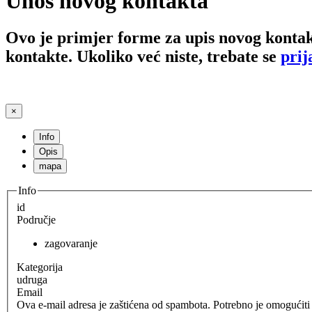
Unos novog kontakta
Ovo je primjer forme za upis novog kontak
kontakte. Ukoliko već niste, trebate se
prij
×
Info
Opis
mapa
Info
id
Područje
zagovaranje
Kategorija
udruga
Email
Ova e-mail adresa je zaštićena od spambota. Potrebno je omogućiti J