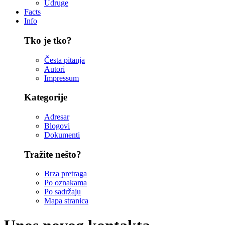
Udruge
Facts
Info
Tko je tko?
Česta pitanja
Autori
Impressum
Kategorije
Adresar
Blogovi
Dokumenti
Tražite nešto?
Brza pretraga
Po oznakama
Po sadržaju
Mapa stranica