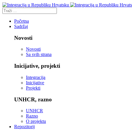
Početna
Sadržaj
Novosti
Novosti
Sa svih strana
Inicijative, projekti
Integracija
Inicijative
Projekti
UNHCR, razno
UNHCR
Razno
O projektu
Repozitorij