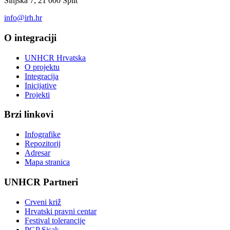
Sinjska 7, 21 000 Split
info@irh.hr
O integraciji
UNHCR Hrvatska
O projektu
Integracija
Inicijative
Projekti
Brzi linkovi
Infografike
Repozitorij
Adresar
Mapa stranica
UNHCR Partneri
Crveni križ
Hrvatski pravni centar
Festival tolerancije
PGP Sisak