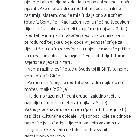
pjesme tako da djeca vide da ih njihov otac zna i može
pjavati. Ako dijete vidi da roditelji ne poznaju ili ne
razumiju sistem, ono će mislit da je ono autoritet
(otac iz Somalije); Kad kažem jednu riječ na švedskom
dijete mi se jako razveseli i zagrli me (majka iz Sirije).
Roditelji – imigranti također prepoznaju univerzalnu
prirodu roditeljske uloge, opće vrijednosti brige za
djecu i želju da im se osiguraju najbolje moguće prilike
za razvoj bez obzira na uvjete života obitelji. O tome
svjedoče sljedeći citati:
- Nema razlike jesi li otac u Švedskoj ili Siriji, to nema
veze (otac iz Sirije)
- Po mom mišljenju je roditeljstvo raditi najbolje što
možeš (majka iz Sirije)
- Hajdemo razumjeti jedni druge i zajedno raditi u
najboljem interesu djeteta (majka iz Sirije).
Važno je poznavati, razumjeti i ‘pomiriti’ (integrirati)
različite kulturalne običaje i vrijednosti koje se odnose
na roditeljstvo i odgoj djece kako onih vezanih uz
imigranatske zajednice tako i onih vezanih
domaćinsko društvo.