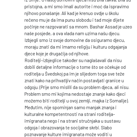
pristojna, a mi smo imali autorite i moć da ispravimo
njihovo ponašanje. Ali kad je krenuo ovdje u školu
rečeno mu je da ima punu slobodu i tad moje dijete
počinje ne razgovarati sa mnom. Bashar Assad je uzeo
naše posjede, a ova vlada nam uzima našu djecu.
Izbjegli smo iz svoje domovine da osiguramo djecu,
moraju znati da mi imamo religiju i kulturu odgajanja
djece koje je drugačija od njihove.
Roditelji-izbjeglice također su naglašavali da nisu
dobili detaljne informacije o tome što se očekuje od
roditelja u Švedskoj pa im je slijedom toga sve teže
znati kako na prihvatljiv način postavljati granice u
odgoju. (Prije smo mislili da su problem djeca, ali nisu.
Problem smo mi kojima nedostaje znanje kako djeci
možemo biti roditelji u ovoj zemlji, majka iz Somalije).
Međutim, nije spominjan samo manjak znanja i
kulturalne kompetentnosti na strani roditelja-
imigranata nego i na strani stručnjaka u sustavu
odgoja i obrazovanja te socijalne skrbi. Slabo
poznavanje kulture imigranata može voditi u