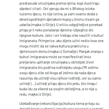
predrasude stručnjaka prema njima, koje ilustriraju
sljedeći citati: Oni vjeruju da mi s Bliskog istoka
tučemo djecu, to nije istina, ja sam ovamo došla s
devetogodišnjim dječakom kojeg u životu nisam ga
udarila (majka iz Sirije); U vrtiću odgojiteljice ponekad
pitaju je li neko ponašanje djeteta-izbjeglice dio
njegove kulture, zato i oni trebaju više naučiti o kulturi
imigranata. Primjerice, ako dijete učini nešto lose one
mogu misliti da se takva kultura prakticira u
djetetovom domu (majka iz Somalije). Manjak znanja o
kulturi imigranata može se manifestirati kroz
pretjerano uplitanje stručnjaka u obiteljski život
imigranata što podriva roditeljsku ulogu (Mi volimo
svoju djecu više od ikoga ali želimo da naša djeca
razumiju da učitelji nisu njihovi roditelji, oni su samo
učitelji (…) učitelji pitaju djecu što jedu, što imaju i
kuda idu za vikend sa svojim obiteljima, a to nije u
redu, majka iz Sirije).
Usklađivanje (rekoncilijacija) kultura tema je koju su
dotakli brojni sudionici istraživanja govoreći o potrebi