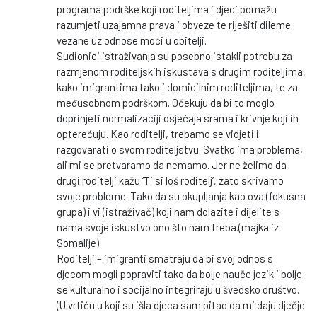
programa podrške koji roditeljima i djeci pomažu
razumjeti uzajamna prava i obveze te riješiti dileme
vezane uz odnose moći u obitelji.
Sudionici istraživanja su posebno istakli potrebu za
razmjenom roditeljskih iskustava s drugim roditeljima,
kako imigrantima tako i domicilnim roditeljima, te za
međusobnom podrškom. Očekuju da bi to moglo
doprinjeti normalizaciji osjećaja srama i krivnje koji ih
opterećuju. Kao roditelji, trebamo se vidjeti i
razgovarati o svom roditeljstvu. Svatko ima problema,
ali mi se pretvaramo da nemamo. Jer ne želimo da
drugi roditelji kažu ‘Ti si loš roditelj’, zato skrivamo
svoje probleme. Tako da su okupljanja kao ova (fokusna
grupa) i vi (istraživač) koji nam dolazite i dijelite s
nama svoje iskustvo ono što nam treba.(majka iz
Somalije)
Roditelji – imigranti smatraju da bi svoj odnos s
djecom mogli popraviti tako da bolje nauče jezik i bolje
se kulturalno i socijalno integriraju u švedsko društvo.
(U vrtiću u koji su išla djeca sam pitao da mi daju dječje