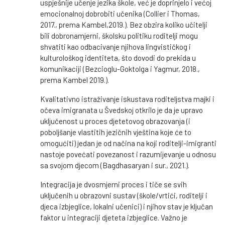
uspješnije učenje jezika škole, već je doprinjelo i većoj
emocionalnoj dobrobiti učenika (Collier i Thomas,
2017., prema Kambel,2019.). Bez obzira koliko učitelji
bili dobronamjerni, školsku politiku roditelji mogu
shvatiti kao odbacivanje njihova lingvističkog i
kulturološkog identiteta, što dovodi do prekida u
komunikaciji (Bezcioglu-Goktolga i Yagmur, 2018.,
prema Kambel 2019.).
Kvalitativno istraživanje iskustava roditeljstva majki i
očeva imigranata u Švedskoj otkrilo je da je upravo
uključenost u proces djetetovog obrazovanja (i
poboljšanje vlastitih jezičnih vještina koje će to
omogućiti) jedan je od načina na koji roditelji-imigranti
nastoje povećati povezanost i razumijevanje u odnosu
sa svojom djecom (Bagdhasaryan i sur., 2021.).
Integracija je dvosmjerni proces i tiče se svih
uključenih u obrazovni sustav (škole/vrtići, roditelji i
djeca izbjeglice, lokalni učenici) i njihov stav je ključan
faktor u integraciji djeteta izbjeglice. Važno je