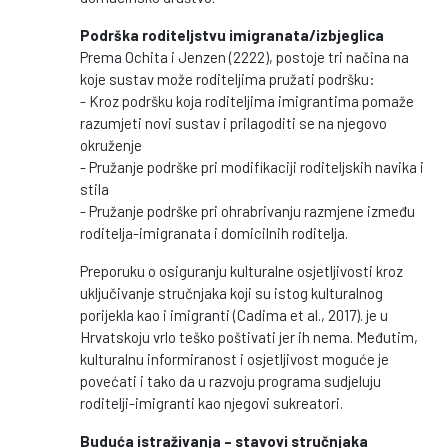
Podrška roditeljstvu imigranata/izbjeglica
Prema Ochita i Jenzen (2222), postoje tri načina na
koje sustav može roditeljima pružati podršku:
- Kroz podršku koja roditeljima imigrantima pomaže
razumjeti novi sustav i prilagoditi se na njegovo
okruženje
- Pružanje podrške pri modifikaciji roditeljskih navika i
stila
- Pružanje podrške pri ohrabrivanju razmjene između
roditelja-imigranata i domicilnih roditelja.
Preporuku o osiguranju kulturalne osjetljivosti kroz
uključivanje stručnjaka koji su istog kulturalnog
porijekla kao i imigranti (Cadima et al., 2017). je u
Hrvatskoju vrlo teško poštivati jer ih nema. Međutim,
kulturalnu informiranost i osjetljivost moguće je
povećati i tako da u razvoju programa sudjeluju
roditelji-imigranti kao njegovi sukreatori.
Buduća istraživanja – stavovi stručnjaka