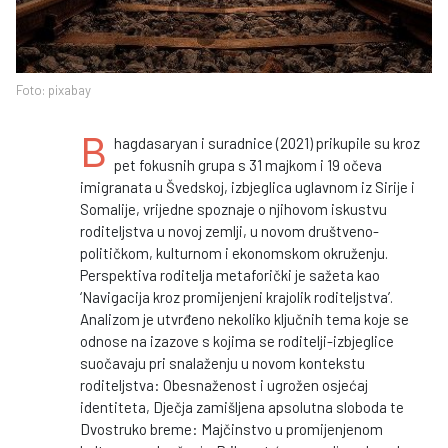
Foto: pixabay
B
hagdasaryan i suradnice (2021) prikupile su kroz
pet fokusnih grupa s 31 majkom i 19 očeva
imigranata u Švedskoj, izbjeglica uglavnom iz Sirije i
Somalije, vrijedne spoznaje o njihovom iskustvu
roditeljstva u novoj zemlji, u novom društveno-
političkom, kulturnom i ekonomskom okruženju.
Perspektiva roditelja metaforički je sažeta kao
‘Navigacija kroz promijenjeni krajolik roditeljstva’.
Analizom je utvrđeno nekoliko ključnih tema koje se
odnose na izazove s kojima se roditelji-izbjeglice
suočavaju pri snalaženju u novom kontekstu
roditeljstva: Obesnaženost i ugrožen osjećaj
identiteta, Dječja zamišljena apsolutna sloboda te
Dvostruko breme: Majčinstvo u promijenjenom