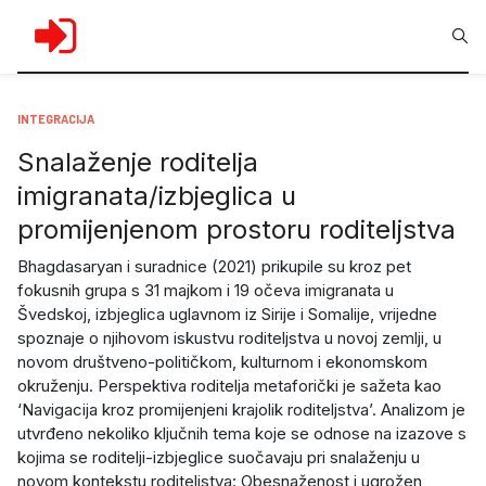
INTEGRACIJA
Snalaženje roditelja
imigranata/izbjeglica u
promijenjenom prostoru roditeljstva
Bhagdasaryan i suradnice (2021) prikupile su kroz pet
fokusnih grupa s 31 majkom i 19 očeva imigranata u
Švedskoj, izbjeglica uglavnom iz Sirije i Somalije, vrijedne
spoznaje o njihovom iskustvu roditeljstva u novoj zemlji, u
novom društveno-političkom, kulturnom i ekonomskom
okruženju. Perspektiva roditelja metaforički je sažeta kao
‘Navigacija kroz promijenjeni krajolik roditeljstva’. Analizom je
utvrđeno nekoliko ključnih tema koje se odnose na izazove s
kojima se roditelji-izbjeglice suočavaju pri snalaženju u
novom kontekstu roditeljstva: Obesnaženost i ugrožen