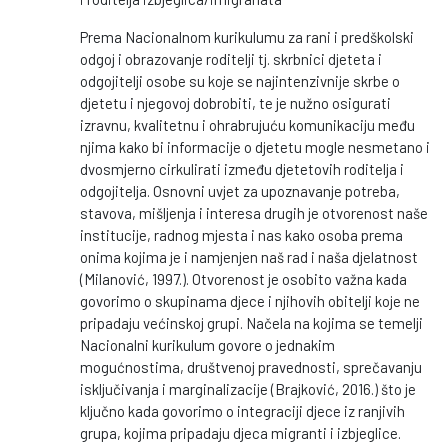
Prema Nacionalnom kurikulumu za rani i predškolski
odgoj i obrazovanje roditelji tj. skrbnici djeteta i
odgojitelji osobe su koje se najintenzivnije skrbe o
djetetu i njegovoj dobrobiti, te je nužno osigurati
izravnu, kvalitetnu i ohrabrujuću komunikaciju među
njima kako bi informacije o djetetu mogle nesmetano i
dvosmjerno cirkulirati između djetetovih roditelja i
odgojitelja. Osnovni uvjet za upoznavanje potreba,
stavova, mišljenja i interesa drugih je otvorenost naše
institucije, radnog mjesta i nas kako osoba prema
onima kojima je i namjenjen naš rad i naša djelatnost
(Milanović, 1997.). Otvorenost je osobito važna kada
govorimo o skupinama djece i njihovih obitelji koje ne
pripadaju većinskoj grupi. Načela na kojima se temelji
Nacionalni kurikulum govore o jednakim
mogućnostima, društvenoj pravednosti, sprečavanju
isključivanja i marginalizacije (Brajković, 2016.) što je
ključno kada govorimo o integraciji djece iz ranjivih
grupa, kojima pripadaju djeca migranti i izbjeglice.