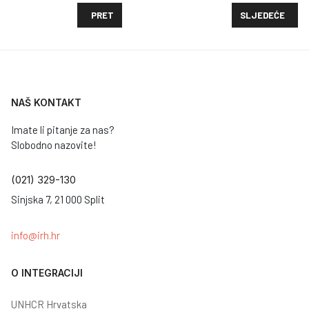
PRETHODNI ČLANAK: ZAPOŠLJAVANJE OSOBA IZ UK
SLJEDEĆI ČLANA
PRET
SLJEDEĆE
NAŠ KONTAKT
Imate li pitanje za nas?
Slobodno nazovite!
(021) 329-130
Sinjska 7, 21 000 Split
info@irh.hr
O INTEGRACIJI
UNHCR Hrvatska