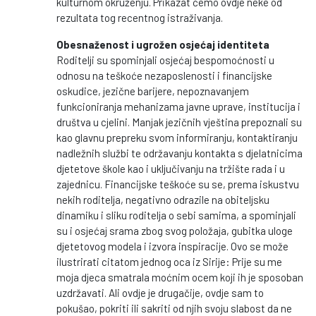
kulturnom okruženju. Prikazat ćemo ovdje neke od
rezultata tog recentnog istraživanja.
Obesnaženost i ugrožen osjećaj identiteta
Roditelji su spominjali osjećaj bespomoćnosti u
odnosu na teškoće nezaposlenosti i financijske
oskudice, jezične barijere, nepoznavanjem
funkcioniranja mehanizama javne uprave, institucija i
društva u cjelini. Manjak jezičnih vještina prepoznali su
kao glavnu prepreku svom informiranju, kontaktiranju
nadležnih službi te održavanju kontakta s djelatnicima
djetetove škole kao i uključivanju na tržište rada i u
zajednicu. Financijske teškoće su se, prema iskustvu
nekih roditelja, negativno odrazile na obiteljsku
dinamiku i sliku roditelja o sebi samima, a spominjali
su i osjećaj srama zbog svog položaja, gubitka uloge
djetetovog modela i izvora inspiracije. Ovo se može
ilustrirati citatom jednog oca iz Sirije: Prije su me
moja djeca smatrala moćnim ocem koji ih je sposoban
uzdržavati. Ali ovdje je drugačije, ovdje sam to
pokušao, pokriti ili sakriti od njih svoju slabost da ne