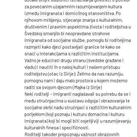
za povećanim uzajamnim razumijevanjem kultura
između imigranata i domicilnog stanovništva. Po
njihovom mišljenju, stjecanje znanja o kulturalnim,
društvenim i pravnim aspektima života i roditeljstva u
Švedskoj smanjilo bi neopravdane strahove
imigranata od socijalne službe, pomoglo bi roditeljima
razmjeti kako djeci postavljati granice te kako se
snaći u interakcijama s različitim institucijama.
Važno je educirati drugu stranu (švedske građane i
vladu) i naučiti ih o našoj kulturi i našem pristupu
roditeljstvu (otac iz Sirije); Želimo da nas razumiju,
pomognu nam i daju malo prostora u kojem možemo
raditi sa svojom djecom (Majka iz Sirije)
Neki roditelji – imigranti naglašavali su potrebu da se i
među stručnjacima u sustavu odgoja i obrazovanja te
socijalne skrbi nađu stručnjaci s različitim kulturalnim
porijeklom (koji poznaju i kulturu domaćina i kulturu
imigranata) koji bi mogli biti osjetljiviji u razumijevanju
kulturalnih finesa i specifičnosti.
Roditelji također prepoznaju važnost obrazovnih