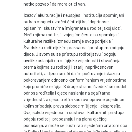
netko pozvao i da mora otići van.
Izazovi akulturacije i neuspjesi institucija spominjani
su kao mogući uzročni činitelji koji doprinose
opisanim iskustvima imigranata u roditeljskoj ulozi.
Među njima roditelji-izbjeglice često su spominjali
kulturalne razlike između zemlje svog porijekla i
Švedske u roditeljskim praksama i pristupima odgoju
djece. U svom su se pristupu roditeljstvu i odgoju
uvelike oslanjali na religijske vrijednosti i shvaćanja
prema kojima su roditelji i stariji neprikosnoveni
autoriteti, a djecu se uči da im poštovanje iskazuju
pokoravanjem odnosno konformiranjem vrijednostima
koje promiče religija. S druge strane, švedski se model
odnosa roditelja i djece naslanja na egalitarne
vrijednosti, a djecu tretira kao ravnopravne pojedince
kojim pripadaju prava slobode mišljenja i ekspresije.
Ovaj sukob vrijednosnih sustava i kulturalnih pristupa
odgoju roditelji prepoznaju i na planu dječjeg
ponašanja, a može se ilustrirati sljedećim citatom oca
iz Sirije: U našoj domovini djeca nisu bila takva, bila su