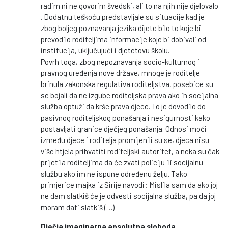
radim ni ne govorim švedski, ali to na njih nije djelovalo
. Dodatnu teškoću predstavljale su situacije kad je
zbog boljeg poznavanja jezika dijete bilo to koje bi
prevodilo roditeljima informacije koje bi dobivali od
institucija, uključujući i djetetovu školu.
Povrh toga, zbog nepoznavanja socio-kulturnog i
pravnog uređenja nove države, mnoge je roditelje
brinula zakonska regulativa roditeljstva, posebice su
se bojali da ne izgube roditeljska prava ako ih socijalna
služba optuži da krše prava djece. To je dovodilo do
pasivnog roditeljskog ponašanja i nesigurnosti kako
postavljati granice dječjeg ponašanja. Odnosi moći
između djece i roditelja promijenili su se, djeca nisu
više htjela prihvatiti roditeljski autoritet, a neka su čak
prijetila roditeljima da će zvati policiju ili socijalnu
službu ako im ne ispune određenu želju. Tako
primjerice majka iz Sirije navodi: Mislila sam da ako joj
ne dam slatkiš će je odvesti socijalna služba, pa da joj
moram dati slatkiš (…)
Dječja imaginarna apsolutna sloboda