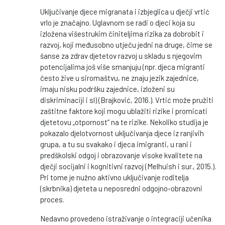
Uključivanje djece migranata i izbjeglica u dječji vrtić
vrlo je značajno. Uglavnom se radi o djeci koja su
izložena višestrukim činiteljima rizika za dobrobit i
razvoj, koji međusobno utječu jedni na druge, čime se
šanse za zdrav djetetov razvoj u skladu s njegovim
potencijalima još više smanjuju (npr. djeca migranti
često žive u siromaštvu, ne znaju jezik zajednice,
imaju nisku podršku zajednice, izloženi su
diskriminaciji i sl) (Brajković, 2016.). Vrtić može pružiti
zaštitne faktore koji mogu ublažiti rizike i promicati
djetetovu „otpornost“ na te rizike. Nekoliko studija je
pokazalo djelotvornost uključivanja djece iz ranjivih
grupa, a tu su svakako i djeca imigranti, u rani i
predškolski odgoj i obrazovanje visoke kvalitete na
dječji socijalni i kognitivni razvoj (Melhuish i sur., 2015.).
Pri tome je nužno aktivno uključivanje roditelja
(skrbnika) djeteta u neposredni odgojno-obrazovni
proces.
Nedavno provedeno istraživanje o integraciji učenika