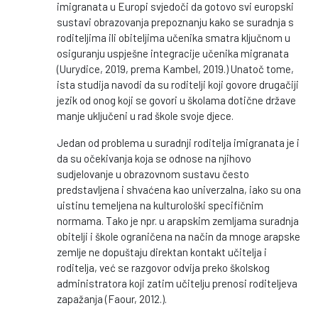
imigranata u Europi svjedoči da gotovo svi europski
sustavi obrazovanja prepoznanju kako se suradnja s
roditeljima ili obiteljima učenika smatra ključnom u
osiguranju uspješne integracije učenika migranata
(Uurydice, 2019, prema Kambel, 2019.) Unatoč tome,
ista studija navodi da su roditelji koji govore drugačiji
jezik od onog koji se govori u školama dotične države
manje uključeni u rad škole svoje djece.
Jedan od problema u suradnji roditelja imigranata je i
da su očekivanja koja se odnose na njihovo
sudjelovanje u obrazovnom sustavu često
predstavljena i shvaćena kao univerzalna, iako su ona
uistinu temeljena na kulturološki specifičnim
normama. Tako je npr. u arapskim zemljama suradnja
obitelji i škole ograničena na način da mnoge arapske
zemlje ne dopuštaju direktan kontakt učitelja i
roditelja, već se razgovor odvija preko školskog
administratora koji zatim učitelju prenosi roditeljeva
zapažanja (Faour, 2012.).