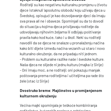
Roditelji su kao negativnu kulturalnu promjenu u životu
djece istaknuli ‘apsolutnu slobodu’ koju uživaju djeca u
Švedskoj, opisujući je kao dozvoljavanje djeci da imaju
sva prava ali ne i obaveze. Spominjali su da to dovodi
do situacija u kojima djeca prisiljavaju roditelje da
udovoljavaju njihovim željama ili odbijaju poštivanje
pravila kako kod kuće, tako i u školi. Neki su roditelji
navodili da se djeca ne snalaze u pronalaženju načina
kako biti dijete između načina vezanih uz staro i novo
kulturalno okruženje, da ne pripadaju niti jednom.
- Problem su kulturalne razlike naše i švedske kulture.
Naša djeca ne slijede ni jednu kulturu (majka iz Sirije)
- Oni imaju moć, a ne roditelji; oni pokazuju manjak
poštovanja prema roditeljima i učiteljima pa rade što
žele (otac iz Sirije)
Dvostruko breme: Majčinstvo u promijenjenom
kulturnom okruženju
Većina majki spominjala je teškoće kombiniranja
roditeljstva, kućanskih poslova s zahtjevima