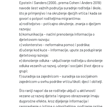
Epstein i Sanders (2000., prema Cohen i Anders 2019)
navode šest važnih područja suradnje roditelja i škole,
što je primjenjivo i na okruženje dječjih vrtića i kada se
govori o potpori roditeljima migrantima:
a) roditeljstvo – poticajno okruženje, znanja o dječjem
razvoju;
b) komunikacija – načini prenošenja informacija o
djetetovom razvoju;
c) volonterstvo – neformalna pomoć i podrška;
d) učenje kod kuće – informacije, upute za podupiranje
djetetovog razvoja;
e) donošenje odluka – uključivanje roditelja u donošenje
odluka vezanih uz razvoj, učenje i socijalni život djece u
grupi;
f) suradnja sa zajednicom – suradnja sa socijalnom
zajednicom u svrhu podrške vrtiću/školi; djeci i obitelji.
Što raniji napori da se roditelje uključi u aktivnosti
vezane uz razvoj djeteta i njegovo obrazovanje imaju
dugoročne efekte, kroz dijeljenje informacija i
raspravljanje o istima s odgojiteljima, podizanje razine