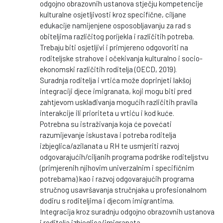
odgojno obrazovnih ustanova stječju kompetencije
kulturalne osjetljivosti kroz specifične, ciljane
edukacije namijenjene osposobljavanju za rad s
obiteljima različitog porijekla i različitih potreba.
Trebaju biti osjetljivi i primjereno odgovoriti na
roditeljske strahove i očekivanja kulturalno i socio-
ekonomski različitih roditelja (OECD, 2019).
Suradnja roditelja i vrtića može doprinjeti lakšoj
integraciji djece imigranata, koji mogu biti pred
zahtjevom usklađivanja mogućih različitih pravila
interakcije ili prioriteta u vrtiću i kod kuće.
Potrebna su istraživanja koja će povećati
razumijevanje iskustava i potreba roditelja
izbjeglica/azilanata u RH te usmjeriti razvoj
odgovarajućih/ciljanih programa podrške roditeljstvu
(primjerenih njihovim univerzalnim i specifičnim
potrebama) kao i razvoj odgovarajućih programa
stručnog usavršavanja stručnjaka u profesionalnom
dodiru s roditeljima i djecom imigrantima.
Integracija kroz suradnju odgojno obrazovnih ustanova
i roditelja izbjeglica/imigranata