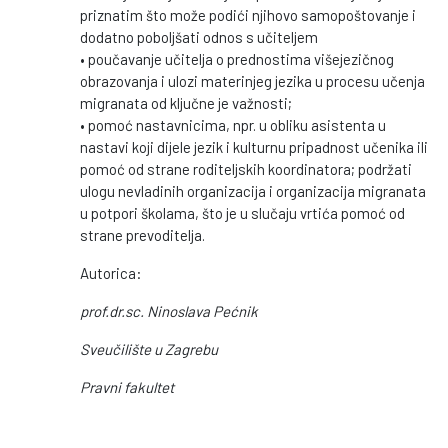
priznatim što može podići njihovo samopoštovanje i
dodatno poboljšati odnos s učiteljem
• poučavanje učitelja o prednostima višejezičnog
obrazovanja i ulozi materinjeg jezika u procesu učenja
migranata od ključne je važnosti;
• pomoć nastavnicima, npr. u obliku asistenta u
nastavi koji dijele jezik i kulturnu pripadnost učenika ili
pomoć od strane roditeljskih koordinatora; podržati
ulogu nevladinih organizacija i organizacija migranata
u potpori školama, što je u slučaju vrtića pomoć od
strane prevoditelja.
Autorica:
prof.dr.sc. Ninoslava Pećnik
Sveučilište u Zagrebu
Pravni fakultet