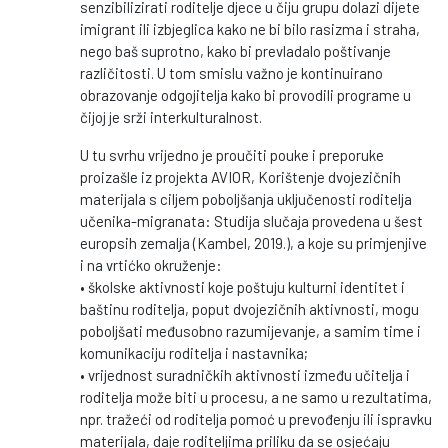
senzibilizirati roditelje djece u čiju grupu dolazi dijete
imigrant ili izbjeglica kako ne bi bilo rasizma i straha,
nego baš suprotno, kako bi prevladalo poštivanje
različitosti. U tom smislu važno je kontinuirano
obrazovanje odgojitelja kako bi provodili programe u
čijoj je srži interkulturalnost.
U tu svrhu vrijedno je proučiti pouke i preporuke
proizašle iz projekta AVIOR, Korištenje dvojezičnih
materijala s ciljem poboljšanja uključenosti roditelja
učenika-migranata: Studija slučaja provedena u šest
europsih zemalja (Kambel, 2019.), a koje su primjenjive
i na vrtićko okruženje:
• školske aktivnosti koje poštuju kulturni identitet i
baštinu roditelja, poput dvojezičnih aktivnosti, mogu
poboljšati međusobno razumijevanje, a samim time i
komunikaciju roditelja i nastavnika;
• vrijednost suradničkih aktivnosti između učitelja i
roditelja može biti u procesu, a ne samo u rezultatima,
npr. tražeći od roditelja pomoć u prevođenju ili ispravku
materijala, daje roditeljima priliku da se osjećaju