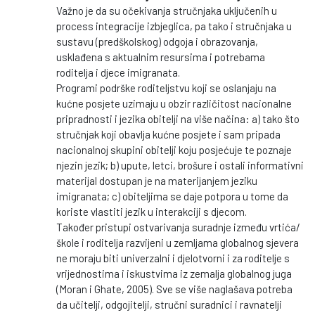
Važno je da su očekivanja stručnjaka uključenih u
process integracije izbjeglica, pa tako i stručnjaka u
sustavu (predškolskog) odgoja i obrazovanja,
usklađena s aktualnim resursima i potrebama
roditelja i djece imigranata.
Programi podrške roditeljstvu koji se oslanjaju na
kućne posjete uzimaju u obzir različitost nacionalne
pripradnosti i jezika obitelji na više načina: a) tako što
stručnjak koji obavlja kućne posjete i sam pripada
nacionalnoj skupini obitelji koju posjećuje te poznaje
njezin jezik; b) upute, letci, brošure i ostali informativni
materijal dostupan je na materijanjem jeziku
imigranata; c) obiteljima se daje potpora u tome da
koriste vlastiti jezik u interakciji s djecom.
Također pristupi ostvarivanja suradnje između vrtića/
škole i roditelja razvijeni u zemljama globalnog sjevera
ne moraju biti univerzalni i djelotvorni i za roditelje s
vrijednostima i iskustvima iz zemalja globalnog juga
(Moran i Ghate, 2005). Sve se više naglašava potreba
da učitelji, odgojitelji, stručni suradnici i ravnatelji