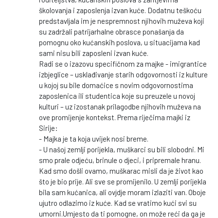
školovanja i zaposlenja izvan kuće. Dodatnu teškoću
predstavljala im je nespremnost njihovih muževa koji
su zadržali patrijarhalne obrasce ponašanja da
pomognu oko kućanskih poslova, u situacijama kad
sami nisu bili zaposleni izvan kuće.
Radi se o izazovu specifičnom za majke - imigrantice
izbjeglice – usklađivanje starih odgovornosti iz kulture
u kojoj su bile domaćice s novim odgovornostima
zaposlenica ili studentica koje su preuzele u novoj
kulturi – uz izostanak prilagodbe njihovih muževa na
ove promijenje kontekst. Prema riječima majki iz
Sirije:
- Majka je ta koja uvijek nosi breme.
- U našoj zemlji porijekla, muškarci su bili slobodni. Mi
smo prale odjeću, brinule o djeci, i pripremale hranu.
Kad smo došli ovamo, muškarac misli da je život kao
što je bio prije. Ali sve se promijenilo. U zemlji porijekla
bila sam kućanica, ali ovjdje moram izlaziti van. Oboje
ujutro odlazimo iz kuće. Kad se vratimo kući svi su
umorni.Umjesto da ti pomogne, on može reći da ga je