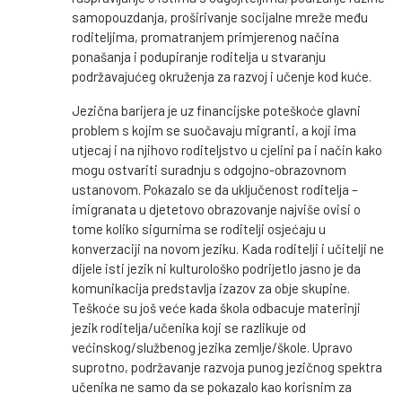
samopouzdanja, proširivanje socijalne mreže među
roditeljima, promatranjem primjerenog načina
ponašanja i podupiranje roditelja u stvaranju
podržavajućeg okruženja za razvoj i učenje kod kuće.
Jezična barijera je uz financijske poteškoće glavni
problem s kojim se suočavaju migranti, a koji ima
utjecaj i na njihovo roditeljstvo u cjelini pa i način kako
mogu ostvariti suradnju s odgojno-obrazovnom
ustanovom. Pokazalo se da uključenost roditelja –
imigranata u djetetovo obrazovanje najviše ovisi o
tome koliko sigurnima se roditelji osjećaju u
konverzaciji na novom jeziku. Kada roditelji i učitelji ne
dijele isti jezik ni kulturološko podrijetlo jasno je da
komunikacija predstavlja izazov za obje skupine.
Teškoće su još veće kada škola odbacuje materinji
jezik roditelja/učenika koji se razlikuje od
većinskog/službenog jezika zemlje/škole. Upravo
suprotno, podržavanje razvoja punog jezičnog spektra
učenika ne samo da se pokazalo kao korisnim za