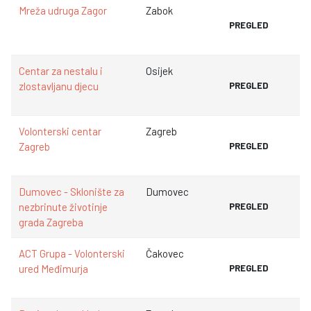
Mreža udruga Zagor
Zabok
PREGLED
Centar za nestalu i
Osijek
zlostavljanu djecu
PREGLED
Volonterski centar
Zagreb
Zagreb
PREGLED
Dumovec - Sklonište za
Dumovec
nezbrinute životinje
PREGLED
grada Zagreba
ACT Grupa - Volonterski
Čakovec
ured Međimurja
PREGLED