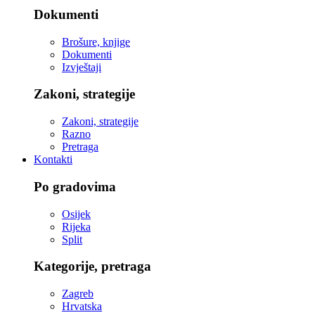
Dokumenti
Brošure, knjige
Dokumenti
Izvještaji
Zakoni, strategije
Zakoni, strategije
Razno
Pretraga
Kontakti
Po gradovima
Osijek
Rijeka
Split
Kategorije, pretraga
Zagreb
Hrvatska