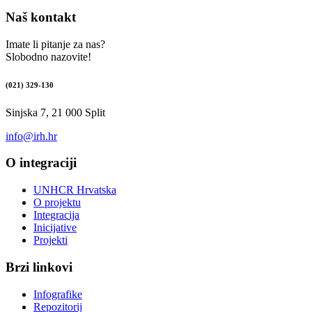
Naš kontakt
Imate li pitanje za nas?
Slobodno nazovite!
(021) 329-130
Sinjska 7, 21 000 Split
info@irh.hr
O integraciji
UNHCR Hrvatska
O projektu
Integracija
Inicijative
Projekti
Brzi linkovi
Infografike
Repozitorij