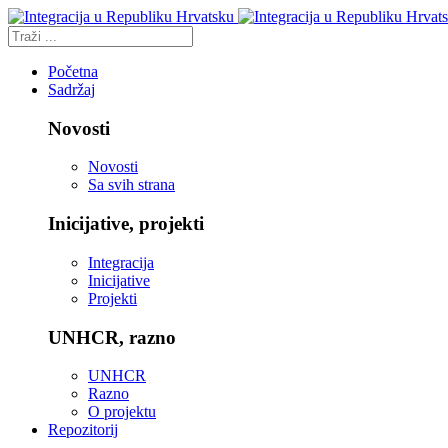
Početna
Sadržaj
Novosti
Novosti
Sa svih strana
Inicijative, projekti
Integracija
Inicijative
Projekti
UNHCR, razno
UNHCR
Razno
O projektu
Repozitorij