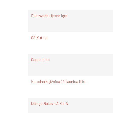
Dubrovačke ljetne igre
OŠ Kutina
Carpe diem
Narodna knjižnica i čitaonica Klis
Udruga Đakovo A.R.L.A.