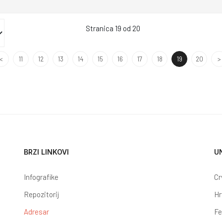
Stranica 19 od 20
<
11
12
13
14
15
16
17
18
19
20
>
BRZI LINKOVI
U
Infografike
Cr
Repozitorij
Hr
Adresar
Fe